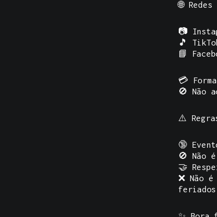
🌐
Redes
📷
Insta
🎵
TikTo
📘
Faceb
💳 Forma
🚫 Não a
⚠️
Regra
🔞 Event
🚫 Não é
🤝 Respe
❌ Não é 
feriados
✨ Bora f