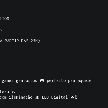
ITOS
s
A PARTIR DAS 23H)
 games gratuitos 🎮 perfeito pra aquele
lera 🎶
com iluminação 3D LED Digital 🔥💃