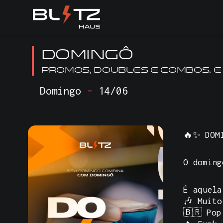
DOMINGÔ
Promos, doubles e combos. E
Domingo
-
14/06
🔥✨
DOM
O doming
É aquela
🎶 Muito
🇧🇷 Pop