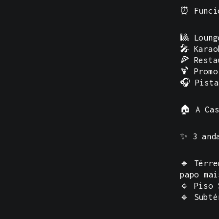
⏰
Funci
🎱 Loung
🎤 Karao
🍕 Resta
🍹 Promo
🎧 Pista
🏠
A Ca
✨ 3 anda
🔹 Térre
papo mai
🔹 Piso 
🔹 Subté