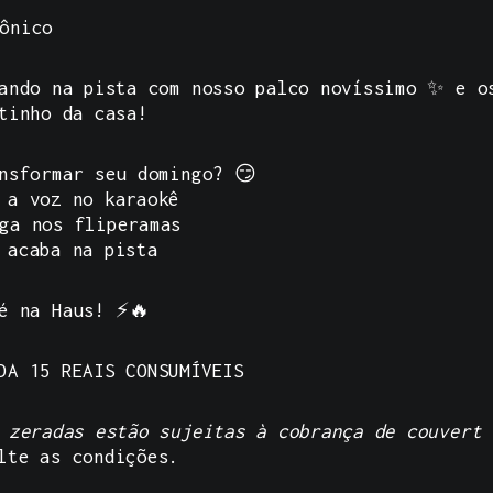
ônico
lando na pista com nosso palco novíssimo ✨ e 
tinho da casa!
nsformar seu domingo? 😏
 a voz no karaokê
ga nos fliperamas
e acaba na pista
é na Haus! ⚡🔥
DA 15 REAIS CONSUMÍVEIS
 zeradas estão sujeitas à cobrança de couvert 
lte as condições.