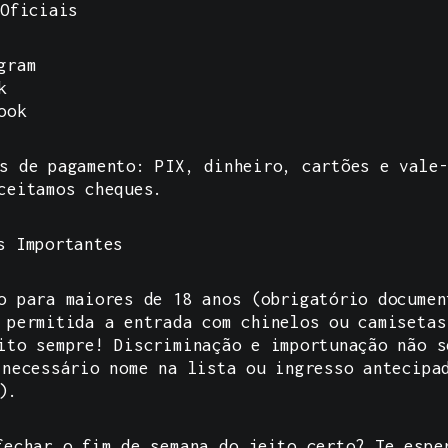
 Oficiais
gram
k
ook
s de pagamento: PIX, dinheiro, cartões e vale-
ceitamos cheques.
s Importantes
o para maiores de 18 anos (obrigatório documen
 permitida a entrada com chinelos ou camisetas
ito sempre! Discriminação e importunação não s
necessário nome na lista ou ingresso antecipa
).
echar o fim de semana do jeito certo? Te espe