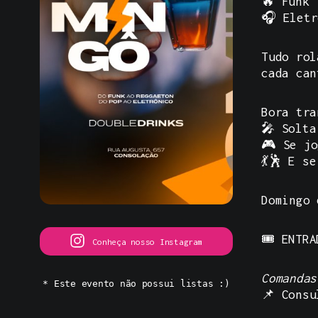
🔥 Funk
🎧 Eletr
Tudo ro
cada can
Bora tra
🎤 Solta
🎮 Se jo
💃🕺 E s
Domingo 
🎟️
ENTRA
Conheça nosso Instagram
Comandas
* Este evento não possui listas :)
📌 Consu