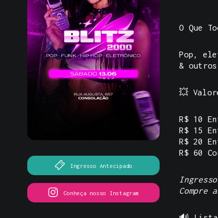
O Que To
Pop, ele
& outros
💥
Valor
R$ 10 En
R$ 15 En
R$ 20 En
R$ 60 Co
Ingresso Antecipado
Ingresso
Compre a
Conheça nosso Instagram
🔊
Lista