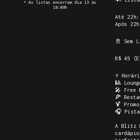
* As listas encerram dia 13 às
18:00h
Até 22h:
Após 22h
🚪
Sem L
R$ 45 (E
⚡ Horári
🎱 Loung
🎤 Free 
🍕 Resta
🍹 Promo
🎧 Pista
A Blitz 
cardápio