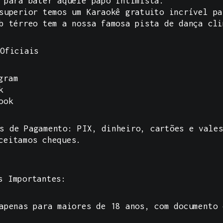
 para bater aquele papo intimista.
superior temos um Karaokê gratuito incrível pa
b térreo tem a nossa famosa pista de dança cli
 Oficiais
gram
k
ook
s de Pagamento:
PIX, dinheiro, cartões e vales
ceitamos cheques.
s Importantes:
apenas para maiores de 18 anos, com documento 