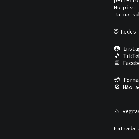
perfeito
No piso 
Já no su
🌐
Redes
📷
Insta
🎵
TikTo
📘
Faceb
💳
Forma
🚫
Não a
⚠️
Regra
Entrada 