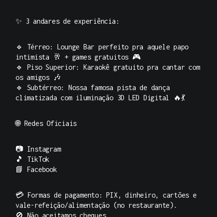
✨ 3 andares de experiência:
🔹 Térreo: Lounge Bar perfeito pra aquele papo
intimista 🥂 + games gratuitos 🎮
🔹 Piso Superior: Karaokê gratuito pra cantar com
os amigos 🎶
🔹 Subtérreo: Nossa famosa pista de dança
climatizada com iluminação 3D LED Digital 🔥💃
🌐
Redes Oficiais
📷
Instagram
🎵
TikTok
📘
Facebook
💳 Formas de pagamento: PIX, dinheiro, cartões e
vale-refeição/alimentação (no restaurante).
🚫 Não aceitamos cheques.