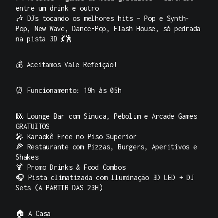
entre um drink e outro
🎶 DJs tocando os melhores hits –
Pop e Synth-
Pop
, New Wave, Dance-Pop, Flash House, só pedrada
na pista 3D 💃🕺
💰 Aceitamos Vale Refeição!
⏰
Funcionamento: 19h às 05h
🎱 Lounge Bar com Sinuca, Pebolim e Arcade Games
GRATUITOS
🎤 Karaokê Free no Piso Superior
🍕 Restaurante com Pizzas, Burgers, Aperitivos e
Shakes
🍹 Promo Drinks & Food Combos
🎧 Pista climatizada com Iluminação 3D LED + DJ
Sets (A PARTIR DAS 23H)
🏠
A Casa