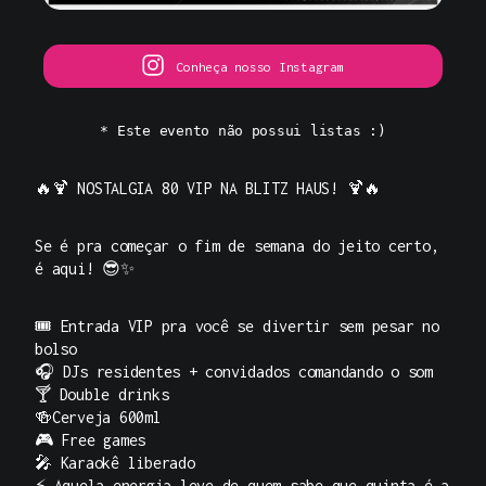
Conheça nosso Instagram
* Este evento não possui listas :)
🔥🍹
NOSTALGIA 80 VIP NA BLITZ HAUS!
🍹🔥
Se é pra começar o fim de semana do jeito certo,
é aqui! 😎✨
🎟️ Entrada VIP pra você se divertir sem pesar no
bolso
🎧 DJs residentes + convidados comandando o som
🍸 Double drinks
🍻Cerveja 600ml
🎮 Free games
🎤 Karaokê liberado
⚡ Aquela energia leve de quem sabe que
quinta é a