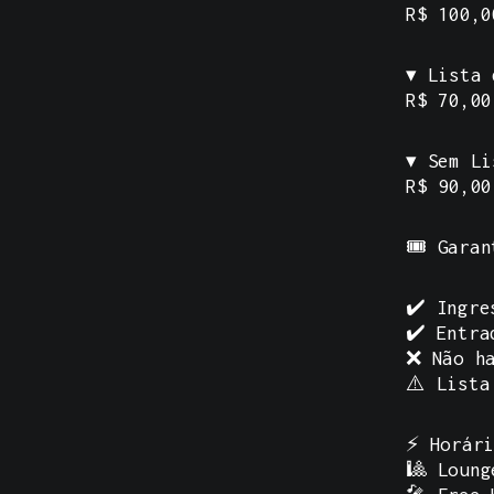
R$ 100,0
▾ Lista 
R$ 70,00
▾ Sem Li
R$ 90,00
🎟️ Gara
✔️ Ingre
✔️ Entra
❌ Não ha
⚠️ Lista
⚡
Horár
🎱 Loung