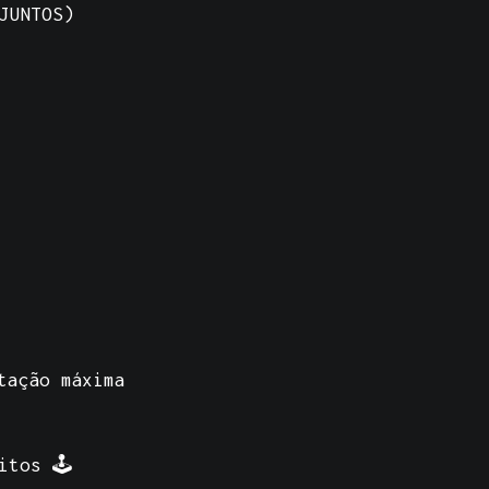
JUNTOS)
tação máxima
tos 🕹️