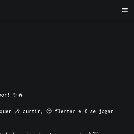
por!
✨🔥
uer 🎶 curtir, 😏 flertar e 💃 se jogar