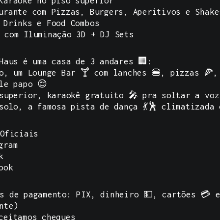
Karaokê no piso superior
urante com Pizzas, Burgers, Aperitivos e Shake
 Drinks e Food Combos
 com Iluminação 3D + DJ Sets
Haus é uma casa de 3 andares 🏢:
o, um Lounge Bar 🍸 com lanches 🍔, pizzas 🍕,
le papo 😌
superior, karaokê gratuito 🎤 pra soltar a voz
solo, a famosa pista de dança 💃🕺 climatizada
 Oficiais
gram
k
ook
s de pagamento: PIX, dinheiro 💵, cartões 💳 
nte)
ceitamos cheques