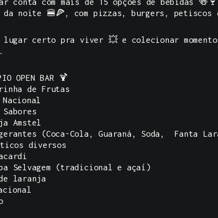
ar conta com mais de 15 opções de bebidas 🍻🍷
 da noite 🍔🍕, com pizzas, burgers, petiscos 
 lugar certo pra viver 💥 e colecionar momento
.
PIO OPEN BAR
🍹
rinha de Frutas
 Nacional
 Sabores
ja Amstel
gerantes (Coca-Cola, Guaraná, Soda, Fanta Lar
ticos diversos
acardi
ba Selvagem (tradicional e açaí)
de laranja
acional
o