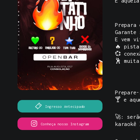
É aquela
Prepara 
Garante 
E vem vi
🔥 pista
💞 conex
🕺 muita
Prepare-
🍸 e aqu
Ingresso Antecipado
🚀: serã
karaokê 
Conheça nosso Instagram