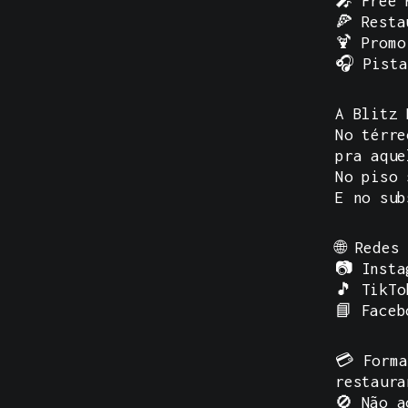
🎤 Free 
🍕 Resta
🍹 Promo
🎧 Pista
A Blitz 
No térre
pra aque
No piso 
E no sub
🌐
Redes
📷 Insta
🎵 TikTo
📘 Faceb
💳 Forma
restaura
🚫 Não a