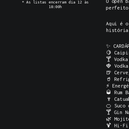
O open b
* As listas encerram dia 12 às
18:00h
perfeito
Aqui é o
história
✨
CARDÁ
🍋 Caipi
🍸 Vodka
🍓 Vodka
🍺 Cerve
🥤 Refri
⚡ Energé
🥃 Rum B
🍷 Catua
🍊 Suco 
🍸 Gin N
🌿 Mojit
🍹 Hi-Fi