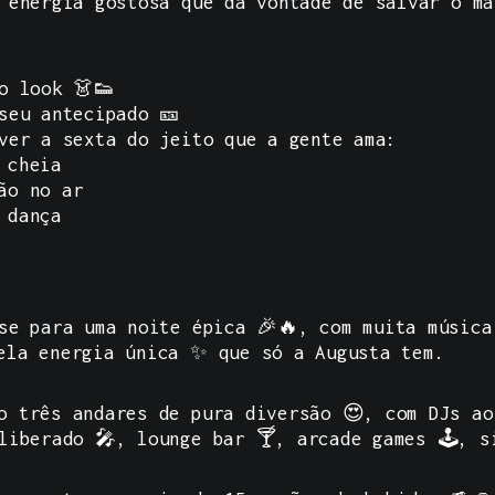
 energia gostosa que dá vontade de salvar o ma
o look 👗👟
seu antecipado 🎫
ver a sexta do jeito que a gente ama:
 cheia
ão no ar
 dança
se para uma noite épica 🎉🔥, com muita música
ela energia única ✨ que só a Augusta tem.
o três andares de pura diversão 😍, com DJs ao
liberado 🎤, lounge bar 🍸, arcade games 🕹️, 