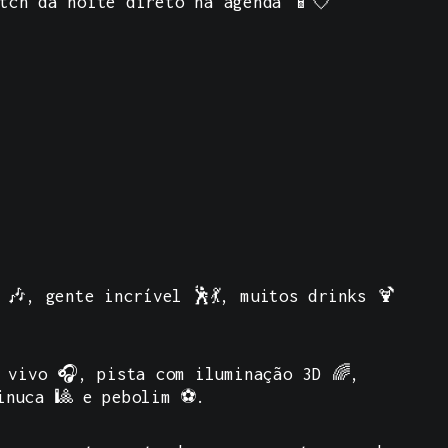
tch da noite direto na agenda 📱💘
 🎶, gente incrível 🕺💃, muitos drinks 🍹
 vivo 🎧, pista com iluminação 3D 🌈,
sinuca 🎱 e pebolim ⚽.