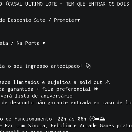
0 (CASAL ULTIMO LOTE - TEM QUE ENTRAR OS DOIS 
de Desconto Site / Promoter▾
sta / Na Porta ▾
nta o seu ingresso antecipado! 🚀
ssos limitados e sujeitos a sold out ⚠️
da garantida + fila preferencial ⏩
verá lista de aniversário
 de desconto não garante entrada em caso de lo
io de Funcionamento:
22h às 06h 🕙➡️🌅
e Bar com Sinuca, Pebolim e Arcade Games gratui