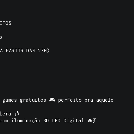
ITOS
s
A PARTIR DAS 23H)
 games gratuitos 🎮 perfeito pra aquele
lera 🎶
com iluminação 3D LED Digital 🔥💃