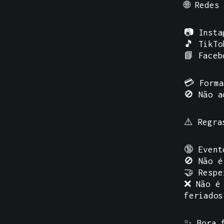
🌐
Redes
📷
Insta
🎵
TikTo
📘
Faceb
💳 Forma
🚫 Não a
⚠️
Regra
🔞 Event
🚫 Não é
🤝 Respe
❌ Não é 
feriados
✨ Bora f