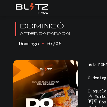
DOMINGÔ
AFTER DA PARADA!
Domingo
-
07/06
🔥✨
DOM
O doming
É aquela
🎶 Muito
🇧🇷 Pop