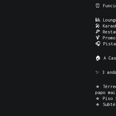
⏰
Funci
🎱 Loung
🎤 Karao
🍕 Resta
🍹 Promo
🎧 Pista
🏠
A Ca
✨ 3 anda
🔹 Térre
papo mai
🔹 Piso 
🔹 Subté