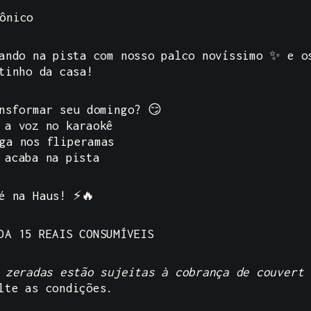
ônico
lando na pista com nosso palco novíssimo ✨ e 
tinho da casa!
nsformar seu domingo? 😏
 a voz no karaokê
ga nos fliperamas
e acaba na pista
é na Haus! ⚡🔥
DA 15 REAIS CONSUMÍVEIS
 zeradas estão sujeitas à cobrança de couvert 
lte as condições.