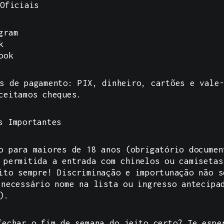
 Oficiais
gram
k
ook
s de pagamento: PIX, dinheiro, cartões e vale-
ceitamos cheques.
s Importantes
o para maiores de 18 anos (obrigatório documen
 permitida a entrada com chinelos ou camisetas
ito sempre! Discriminação e importunação não s
necessário nome na lista ou ingresso antecipa
).
echar o fim de semana do jeito certo? Te espe