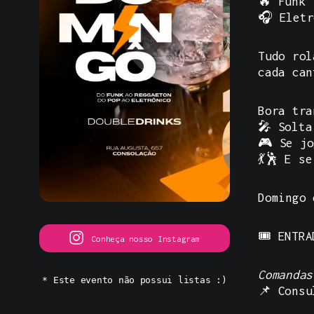
🔥 Funk
🎧 Eletr
Tudo ro
cada can
Bora tra
🎤 Solta
🎮 Se jo
💃🕺 E s
Domingo 
🎟️
ENTRA
Conheça nosso Instagram
Comandas
* Este evento não possui listas :)
📌 Consu