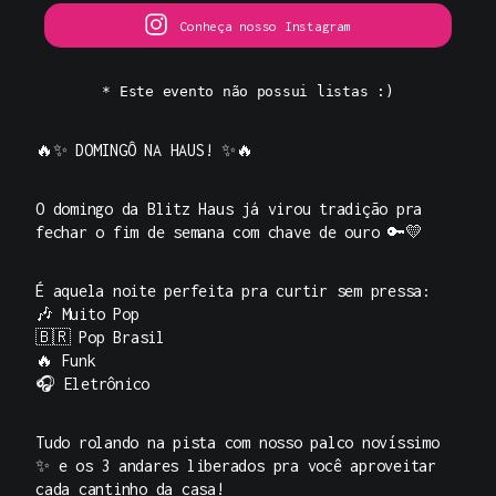
Conheça nosso Instagram
* Este evento não possui listas :)
🔥✨
DOMINGÔ NA HAUS!
✨🔥
O domingo da Blitz Haus já virou tradição pra
fechar o fim de semana com chave de ouro 🔑💛
É aquela noite perfeita pra curtir sem pressa:
🎶 Muito Pop
🇧🇷 Pop Brasil
🔥 Funk
🎧 Eletrônico
Tudo rolando na pista com nosso palco novíssimo
✨ e os
3 andares liberados
pra você aproveitar
cada cantinho da casa!