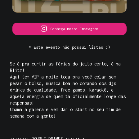
Conheça nosso Instagram
* Este evento não possui listas :)
Se é pra curtir as férias do jeito certo, é na
Blitz!
Aqui tem VIP a noite toda pra você colar sem
pesar o bolso, música boa no comando dos djs,
drinks de qualidade, free games, karaokê, e
aquela energia de quem tá oficialmente longe das
responsas!
Chama a galera e vem dar o start no seu fim de
semana com a gente!
▴▴▴▴▴▴▴▴ DOUBLE DRINKS ▴▴▴▴▴▴▴▴