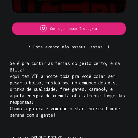
Conheça nosso Instagram
* Este evento não possui listas :)
Se é pra curtir as férias do jeito certo, é na
Blitz!
Aqui tem VIP a noite toda pra você colar sem
pesar o bolso, música boa no comando dos djs,
drinks de qualidade, free games, karaokê, e
aquela energia de quem tá oficialmente longe das
responsas!
Chama a galera e vem dar o start no seu fim de
semana com a gente!
▴▴▴▴▴▴▴▴ DOUBLE DRINKS ▴▴▴▴▴▴▴▴