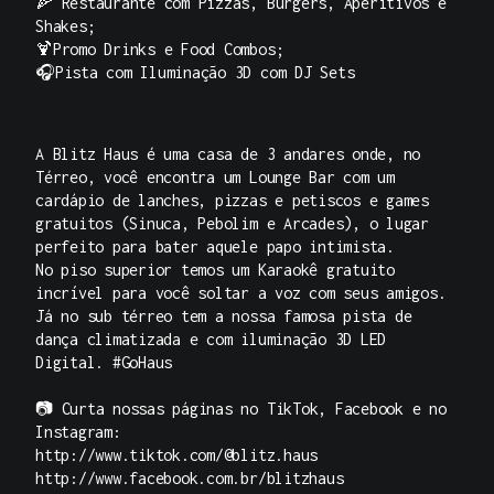
🍕 Restaurante com Pizzas, Burgers, Aperitivos e
Shakes;
🍹Promo Drinks e Food Combos;
🎧Pista com Iluminação 3D com DJ Sets
A Blitz Haus é uma casa de 3 andares onde, no
Térreo, você encontra um Lounge Bar com um
cardápio de lanches, pizzas e petiscos e games
gratuitos (Sinuca, Pebolim e Arcades), o lugar
perfeito para bater aquele papo intimista.
No piso superior temos um Karaokê gratuito
incrível para você soltar a voz com seus amigos.
Já no sub térreo tem a nossa famosa pista de
dança climatizada e com iluminação 3D LED
Digital. #GoHaus
📷 Curta nossas páginas no TikTok, Facebook e no
Instagram:
http://www.tiktok.com/@blitz.haus
http://www.facebook.com.br/blitzhaus