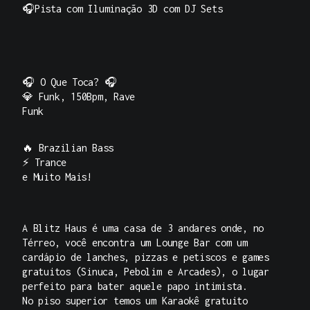
🎧Pista com Iluminação 3D com DJ Sets
🎧 O Que Toca? 🎧
💎 Funk, 150Bpm, Rave
F
🔥 Brazilian Bass
⚡️ Trance
e Muito Mais!
A Blitz Haus é uma casa de 3 andares onde, no
Térreo, você encontra um Lounge Bar com um
cardápio de lanches, pizzas e petiscos e games
gratuitos (Sinuca, Pebolim e Arcades), o lugar
perfeito para bater aquele papo intimista.
No piso superior temos um Karaokê gratuito